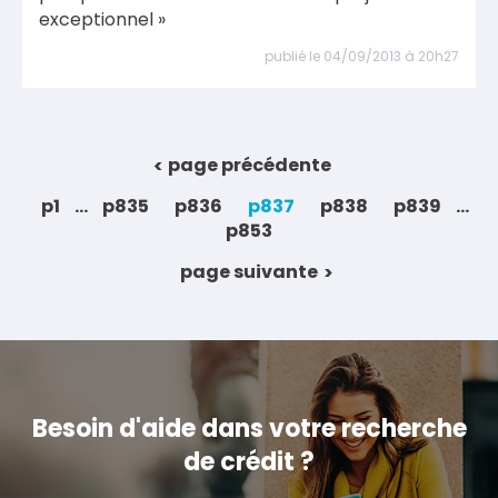
exceptionnel »
publié le 04/09/2013 à 20h27
page précédente
p1
...
p835
p836
p837
p838
p839
...
p853
page suivante
Besoin d'aide dans votre recherche
de crédit ?