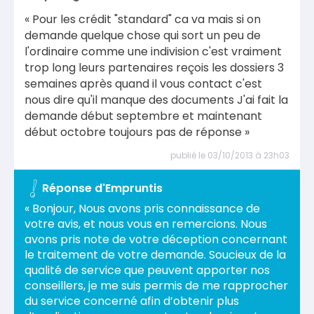
« Pour les crédit "standard" ca va mais si on
demande quelque chose qui sort un peu de
l'ordinaire comme une indivision c'est vraiment
trop long leurs partenaires reçois les dossiers 3
semaines après quand il vous contact c'est
nous dire qu'il manque des documents J'ai fait la
demande début septembre et maintenant
début octobre toujours pas de réponse »
publié le 03/10/2013 à 23h03
Réponse d'Empruntis
« Bonjour, Nous avons pris connaissance de
votre avis, et nous vous en remercions. Nous
avons pris note de votre déception concernant
le traitement de votre demande. Soucieux de la
qualité de service que peuvent apporter nos
conseillers, je me suis permis de me rapprocher
du service concerné afin d’obtenir plus